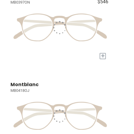
$546
MB0397ON
+
Montblanc
MB0418OJ