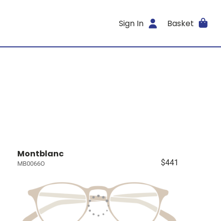
Sign In
Basket
Montblanc
$441
MB0066O