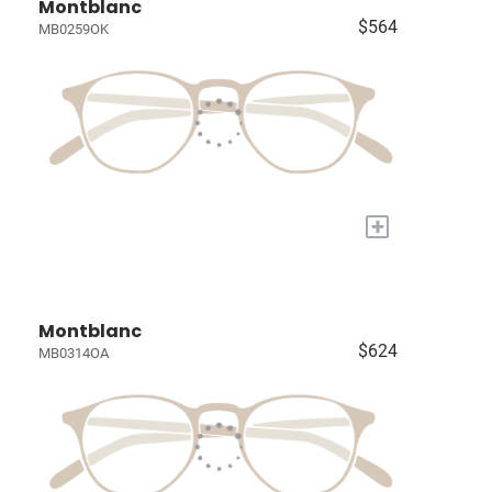
Montblanc
$564
MB0259OK
+
Montblanc
$624
MB0314OA