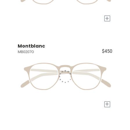
+
Montblanc
$450
MB0207O
+