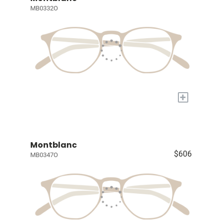
MB0332O
+
Montblanc
$606
MB0347O