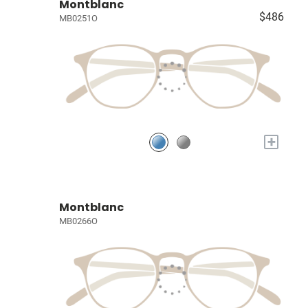
Montblanc
$486
MB0251O
+
Montblanc
MB0266O