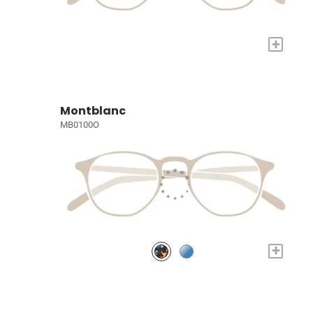
+
Montblanc
MB0100O
+