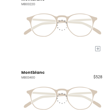
MB0322O
+
Montblanc
$528
MB0340O