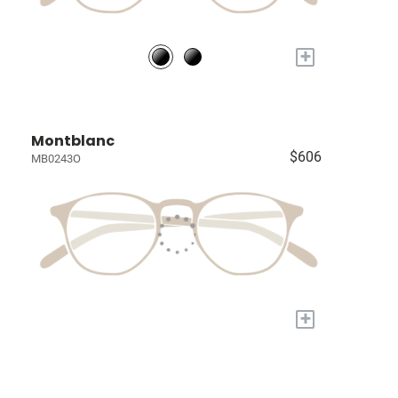
+
Montblanc
$606
MB0243O
+