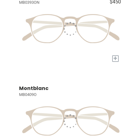
$450
MB0393ON
+
Montblanc
MB0409O