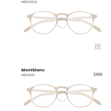
MB0392SA
+
Montblanc
$408
MB0402O