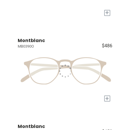
+
Montblanc
$486
MB0390O
+
Montblanc