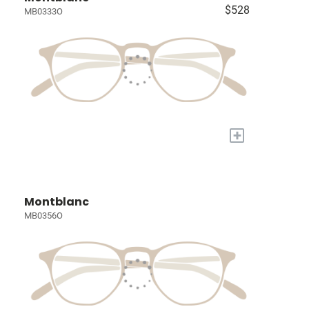
$528
MB0333O
+
Montblanc
MB0356O