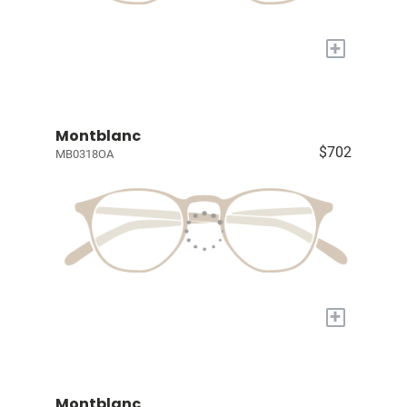
+
Montblanc
$702
MB0318OA
+
Montblanc