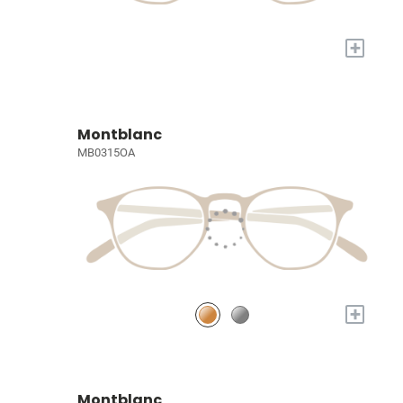
+
Montblanc
MB0315OA
+
Montblanc