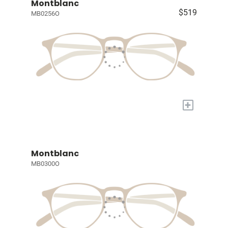
Montblanc
$519
MB0256O
+
Montblanc
MB0300O