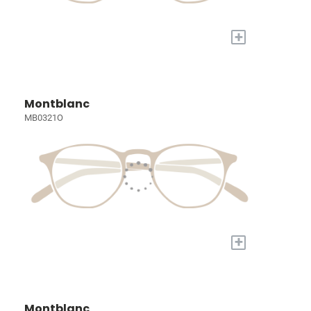
+
Montblanc
MB0321O
+
Montblanc