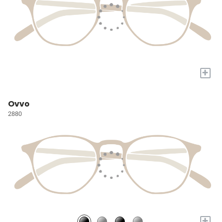
+
Ovvo
2880
+