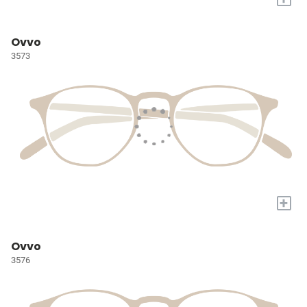
Ovvo
3573
+
Ovvo
3576