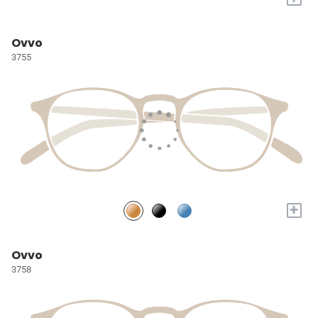
Ovvo
3755
+
Ovvo
3758