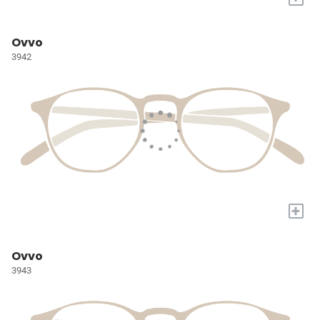
Ovvo
3942
+
Ovvo
3943