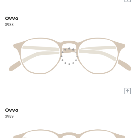
Ovvo
3988
+
Ovvo
3989