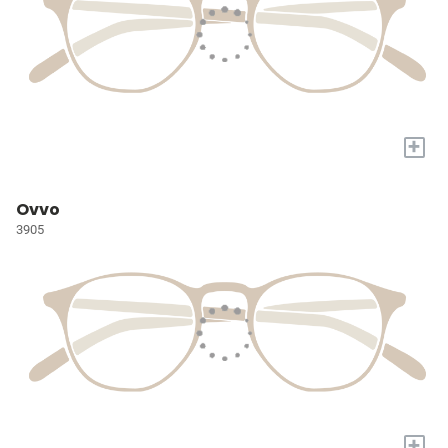
+
Ovvo
3905
+