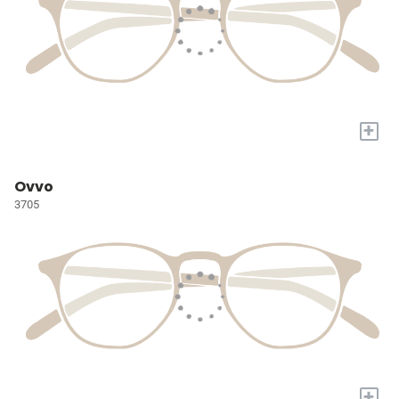
+
Ovvo
3705
+