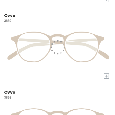
Ovvo
3889
+
Ovvo
3893