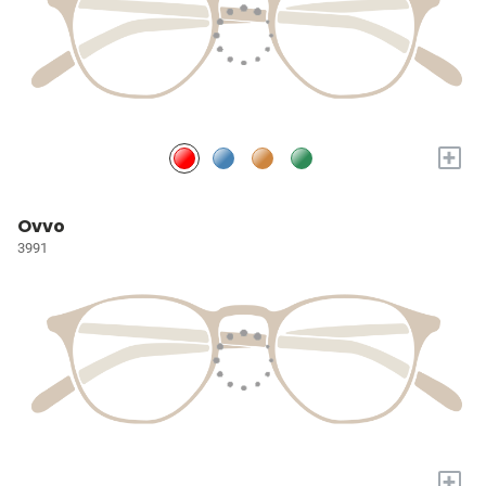
+
Ovvo
3991
+