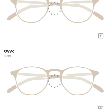
+
Ovvo
3839
+