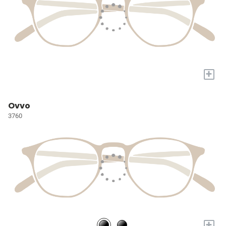
+
Ovvo
3760
+