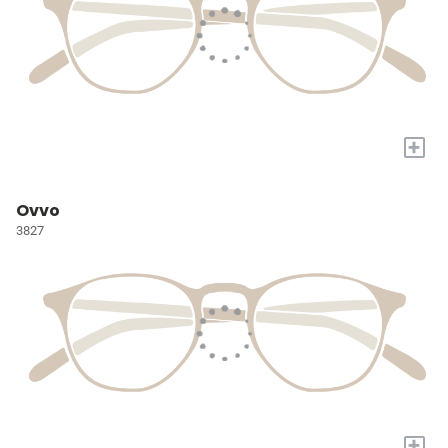
+
Ovvo
3827
+