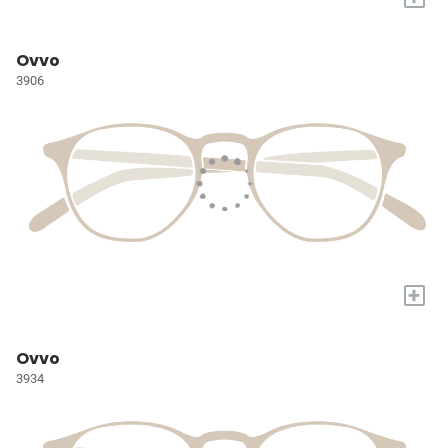
Ovvo
3906
+
Ovvo
3934