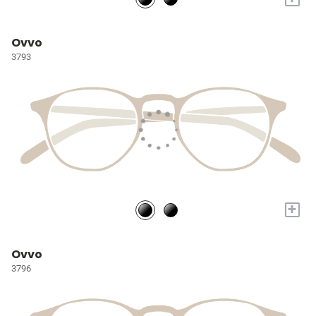
Ovvo
3793
+
Ovvo
3796