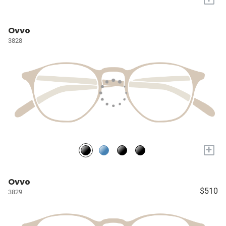
Ovvo
3828
+
Ovvo
$510
3829