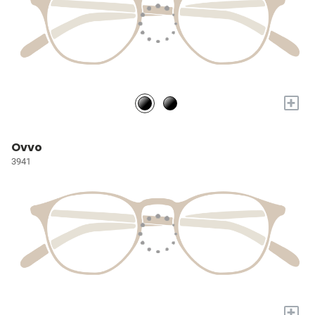
+
Ovvo
3941
+