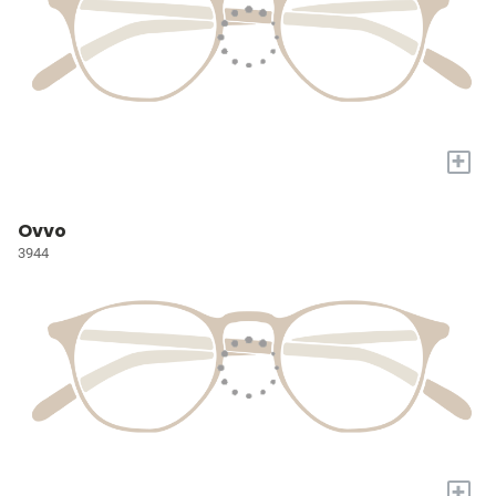
+
Ovvo
3944
+