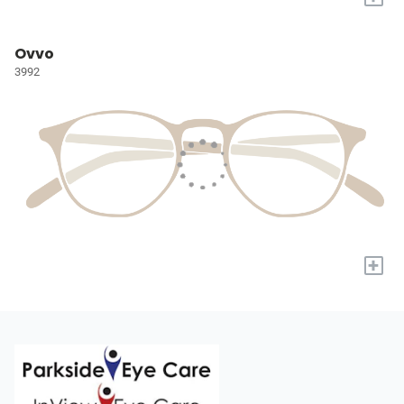
Ovvo
3992
+