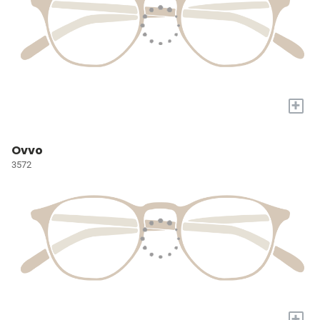
+
Ovvo
3572
+